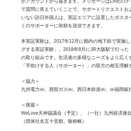
がアカウントから届きます。メッセージはLINEの
で質問に答えていくことで、サポートリクエストおよ
いない訪日外国人は、実証エリアに設置したポスタ
くのサポーターに依頼を送信できます。
本実証実験は、2017年12月に都内の地下鉄で実
グする実証実験」、2018年8月にJR大阪駅で行っ
の取り組みです。生活者の多様なニーズをより広く
「手助けする人（サポーター）」の双方の相互理解
＜協力＞
九州電力㈱、西部ガス㈱、西日本鉄道㈱、㈱福岡銀
＜後援＞
WeLove天神協議会（予定）、（一社）九州経済連
（団体社名五十音順、敬称略）