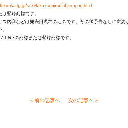
.fukuoka.lg.jp/soki/kikaku/mirai/fullsupport.html
たは登録商標です。
ビス内容などは発表日現在のものです。その後予告なしに変更
い。
AYERSの商標または登録商標です。
« 前の記事へ
｜
次の記事へ »