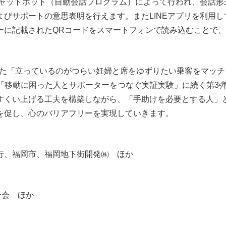
チャットボット（自動会話プログラム）によって行われ、会話形
びサポートの意思表明を行えます。またLINEアプリを利用し
ーに記載されたQRコードをスマートフォンで読み込むことで
施した「立っているのがつらい妊婦と席をゆずりたい乗客をマッチ
た「移動に困った人とサポーターをつなぐ実証実験」に続く第3
すくい上げる工夫を構築しながら、「手助けを必要とする人」
を促し、心のバリアフリーを実現していきます。
行、福岡市、福岡地下街開発㈱ ほか
合会 ほか