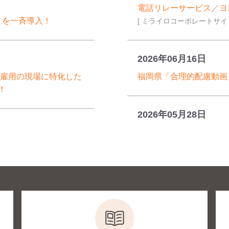
電話リレーサービス／ヨ
」を一斉導入！
[ ミライロコーポレートサイト
2026年06月16日
者雇用の現場に特化した
福岡県「合理的配慮動画
！
2026年05月28日
【オンライン体験会】日
サービス」の実現に向け包
タ体験会」開催のお知ら
SmartPOST」を
〜
2026年05月27日
令和8年度 手話通訳士 
ートします
内が出演しました
[ ミライロコーポレートサイト