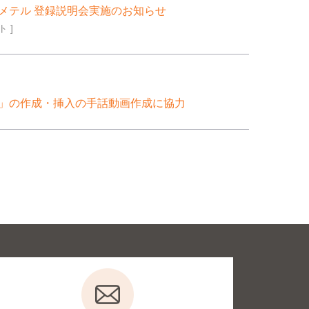
メテル 登録説明会実施のお知らせ
 ]
」の作成・挿入の手話動画作成に協力
本財団電話リレーサービス 「手話通訳オペレー
せ
試験対策講座「ミライロ・コネクト Club」をスタ
 ]