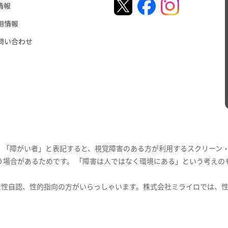
R情報
吹田市の職員を対象に「
用情報
[ ミライロコーポレートサイト
問い合わせ
導入
2026年03月18日
「聴覚障害のある社員が
に参画！「青い鳥郵便葉
同様の確認書類として
。「障がい者」と表記すると、視覚障害のある方が利用するスクリーン
う場合があるためです。 「障害は人ではなく環境にある」という考えの
々な性自認、性的指向の方がいらっしゃいます。株式会社ミライロでは、性