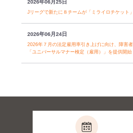
2026年06月25日
Jリーグで新たに８チームが「ミライロチケット
2026年06月24日
2026年７月の法定雇用率引き上げに向け、障害
「ユニバーサルマナー検定（雇用）」を提供開始
2026年06月15日
ミライロとxID、インクルーシブな「Govtech
括的な業務提携 〜第一弾として、「ミライロID」に「
組み込み、デジタル行政通知サービスを共同開発
2026年05月28日
ガイアの夜明け『あの主人公はいま』に代表の垣