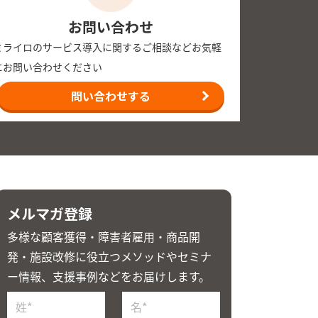
お問い合わせ
ミライロのサービス導入に関するご相談などお気軽
にお問い合わせください
食洗機）編」～ 毎日の洗いものが、つらい…を
工夫をご紹介します。
問い合わせする
ルフ貸出機の操作案内手話動画制作に協力
メルマガ登録
多様な顧客獲得・障害者雇用・商品開
者試験対策講座 「ミライロ・コネクト Club」開
発・施設改修に役立つメソッドやセミナ
ー情報、支援事例などをお届けします。