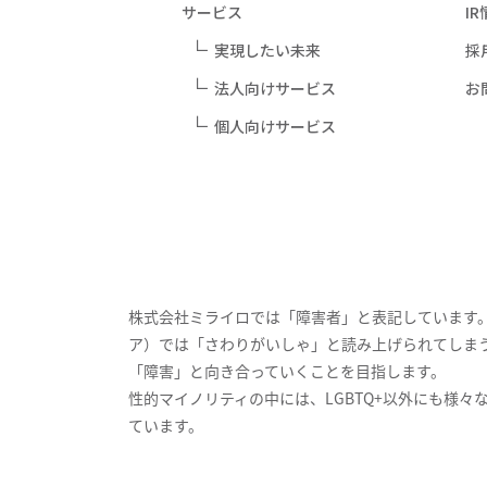
サービス
I
実現したい未来
採
2026年03月31日
法人向けサービス
お
ミライロID対応駐車場精算システムを名鉄協商が
個人向けサービス
2026年03月05日
日本郵便がデジタル障害者手帳「ミライロID」
書」の無償配付のお申込みにおいて障害者手帳と
採用されました！
株式会社ミライロでは「障害者」と表記しています
ア）では「さわりがいしゃ」と読み上げられてしま
「障害」と向き合っていくことを目指します。
性的マイノリティの中には、LGBTQ+以外にも様
ています。