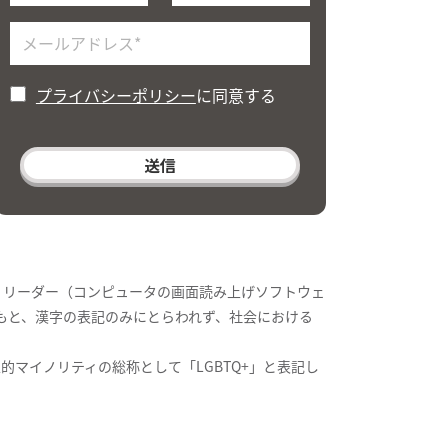
手話研修」を実施しました
 ]
プライバシーポリシー
に同意する
求める情報保障とは？」セミナーを実施
・リーダー（コンピュータの画面読み上げソフトウェ
もと、漢字の表記のみにとらわれず、社会における
的マイノリティの総称として「LGBTQ+」と表記し