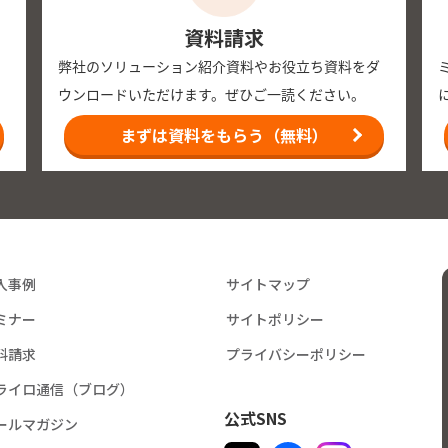
資料請求
弊社のソリューション紹介資料やお役立ち資料をダ
2026年05月17日
ウンロードいただけます。ぜひご一読ください。
mONS」における鉄道
～「食器洗い（手洗い・
を通じて「介助依頼」が
少しラクにする皆さんの
まずは資料をもらう（無料）
2026年05月01日
アクセシビリティ対応セ
説明会」アーカイブ動
入事例
サイトマップ
2026年04月22日
ミナー
サイトポリシー
初！令和8年度 手話通訳
料請求
プライバシーポリシー
催のお知らせ
ライロ通信（ブログ）
テライト」に代表の垣
公式SNS
ールマガジン
2026年03月27日