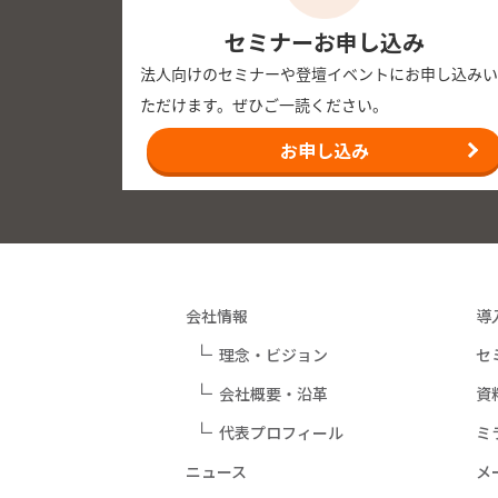
セミナーお申し込み
法人向けのセミナーや登壇イベントにお申し込みい
2026年04月27日
ただけます。ぜひご一読ください。
国土交通省「地域交通DXプロジェクト COMmm
介助申請の標準化調査業務に参画 〜ミライロID
お申し込み
ひとつに〜
2026年04月24日
マネックス証券「個人投資家向けオンライン会社
会社情報
導
画公開のお知らせ
理念・ビジョン
セ
会社概要・沿革
資
2026年04月20日
代表プロフィール
ミ
松井証券が運営する投資情報メディア「マネーサ
内が出演しました
ニュース
メ