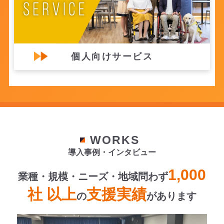
「小原工業」がミライロIDのライフプラットフ
ォームに参画！ミライロストアでの販売を開始
します
お知らせ
ミライロID
個人向けサービス
WORKS
導入事例・インタビュー
1,000
2026年07月15日
業種・規模・ニーズ・地域問わず
ミライロIDのQRコードで障害者割引が受けら
社 以上
支援実績
の
があります
れる場所が増えました！280の駐車場・駐輪場
で使えます（2026年7月15日更新）
お知らせ
ミライロID