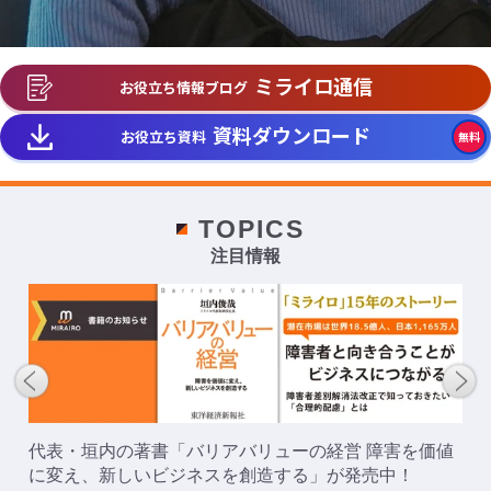
ミライロ通信
お役立ち情報ブログ
資料ダウンロード
お役立ち資料
無料
TOPICS
注目情報
覚
代表・垣内の著書「バリアバリューの経営 障害を価値
代
に変え、新しいビジネスを創造する」が発売中！
思