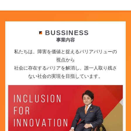
BUSSINESS
事業内容
私たちは、障害を価値と捉えるバリアバリューの
2026年07月27日
視点から
tsumiki証券、コモンズ投信共催の「体験型イ
ベントで学ぶ『インパクト投資』入門」に、当
社会に存在するバリアを解消し、誰一人取り残さ
社社員が講師として登壇
ない社会の実現を目指しています。
お知らせ