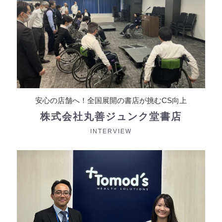
安心の店舗へ！全国展開の書店が挑むCS向上
株式会社丸善ジュンク堂書店
2026年07月09日
INTERVIEW
「電脳マーケット」がミライロIDのライフプラ
ットフォームに参画！ミライロクーポンの提供
を開始します
お知らせ
ミライロID