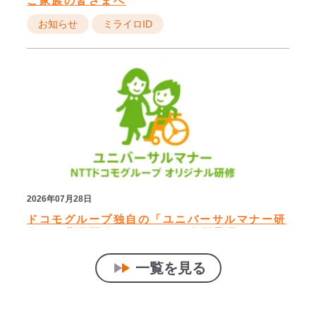
ご家族の皆さまへ
お知らせ
ミライロID
2026年07月28日
ドコモグループ独自の「ユニバーサルマナー研
修」を共同開発～NTTドコモ全従業員とドコモ
グループ各社へ展開～
一覧を見る
プレスリリース