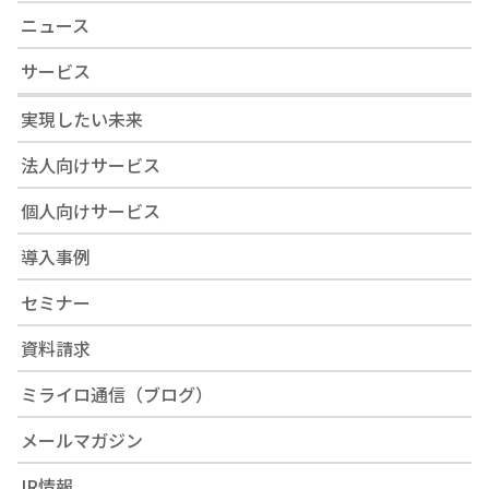
また、当社は下記の認定個人情報保護団体に加入
ニュース
しております。
サービス
当社の個人情報の取り扱いについてご相談や苦情
等ございましたら、下記の窓口もご利用いただけ
実現したい未来
ます。
法人向けサービス
一般財団法人日本情報経済社会推進協会 認
定個人情報保護団体事務局
個人向けサービス
＜住所＞
導入事例
〒106-0032 東京都港区六本木1-9-9 六本木
ファーストビル内
セミナー
＜電話番号＞
0120-700-779
資料請求
ミライロ通信（ブログ）
制定日：2014年7月1日
改訂日：2026年2月1日
メールマガジン
IR情報