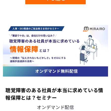
当社では、広告効果測定のために第三者の運営ツ
ールより個人関連情報を取得し、当社が保有する個
人データと照合する場合がございます。詳細は「
外
部送信ポリシー・利用者情報の送信について
」をご
確認ください。
9. 個人情報の提供の任意性について
今回取得させていただく個人情報を提供いただく
かは、ご本人様の任意となります。
ただし、個人情報の提供を拒否された場合は、ご
質問への回答が出来ない場合がございます。
10. 特記事項
聴覚障害のある社員が本当に求めている情
１．当社の個人情報保護方針は、日本国における
法律に則ったものとします。
報保障とは？セミナー
２．本ページの内容は、掲載日または更新日以降
オンデマンド配信
に適用されるものとします。