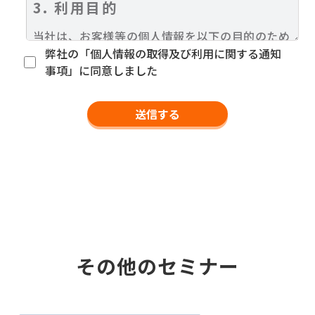
3. 利用目的
当社は、お客様等の個人情報を以下の目的のため
に利用いたします。
弊社の「個人情報の取得及び利用に関する通知
【セミナー開催・運営】
事項」に同意しました
１．開催するセミナーの参加登録のため
２．（有料セミナーの場合）参加料金の支払い、
請求のため
３．ダイレクトメール、電子メールを含む各種通
知手段によって、当社が有益と判断した企業のさ
まざまな商品情報やサービス情報をお届けするた
め
4. 個人情報の共同利用
その他のセミナー
当社が開催するセミナーにおいて、個人情報の共
同利用は行いません。
5. 個人情報の提供