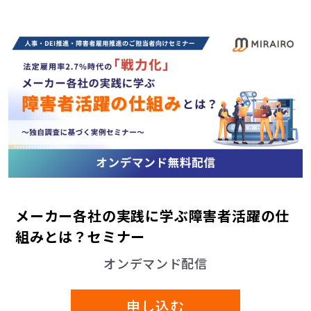
当社では、利用目的の達成に必要な範囲内におい
て、他の事業者へ個人情報を委託することがござ
います。その場合は、個人情報保護体制が整備さ
れた委託先を選定するとともに、個人情報保護に
関する契約を締結するとともに、適切な安全管理
措置を講じるよう必要かつ適切な監督を行いま
す。
7. 要配慮個人情報の取得及び利用
要配慮個人情報の取得及び利用はありません。
8. 個人関連情報の取得
メーカー各社の実践に学ぶ障害者活躍の仕
当社は、クッキー、ウェブビーコン、広告識別
組みとは？セミナー
子、閲覧履歴等の技術を用いて、個人関連情報（単
オンデマンド配信
体では特定の個人を識別できないものの、他の情報
と照合することで特定の個人を識別できる可能性が
ある情報）を取得する場合があります。
申し込む