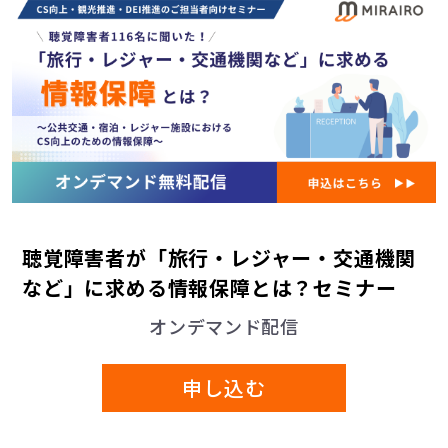
当社は、予めお客様の事前の同意を得た場合を除
き、個人情報を第三者に提供しないものとしま
す。但し、次の各号に該当する場合は、お客様の
事前の同意を得ることなく、個人情報を第三者に
提供できるものとします。
１．法令の定めに基づく場合
２．人の生命、身体または財産の保護のために必
要であって、お客様の同意を得ることが困難であ
る場合
３．国の機関若しくは地方公共団体またはその委
聴覚障害者が「旅行・レジャー・交通機関
託を受けた者が法令の定める事務を遂行すること
など」に求める情報保障とは？セミナー
に対して協力する必要がある場合であって、お客
様の同意を得ることにより当該事務の遂行に支障
オンデマンド配信
を及ぼすおそれがある場合
４．その他、法令により本人の同意を得ることな
申し込む
く提供することが認められている場合
6. 個人情報の外部委託