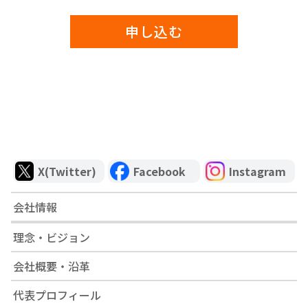
３．当社では、法令の改訂などに伴い、個人情報
保護方針を改訂することがございます。定期的に
申し込む
ご確認頂きますようお願いします。
11. 当社の個人情報の取り扱いに関
する苦情、相談等のお問い合わせ先
当社は、個人情報の取り扱いに関するお客様から
の苦情や相談、問い合わせにお応えするために必
要な窓口を設置いたします。当社からの情報提
供、またお客様が提供された個人情報の開示、訂
X(Twitter)
Facebook
Instagram
正、削除などを希望される場合は、下記へご連絡
いただくか、「
個人情報の開示等の手続につい
会社情報
て
」をご参照ください。
理念・ビジョン
個人情報問い合わせ窓口
電子メール：
info@mirairo.co.jp
会社概要・沿革
代表プロフィール