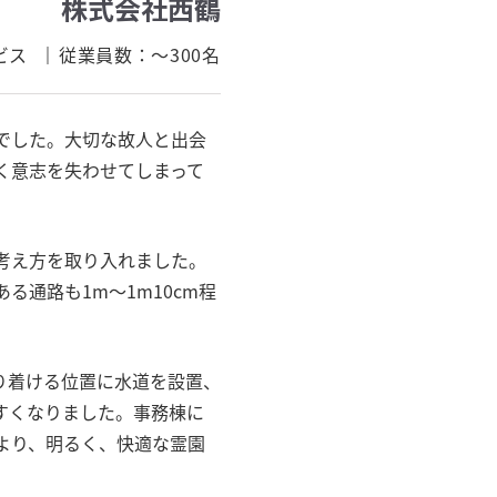
株式会社西鶴
ビス
従業員数：
～300名
でした。大切な故人と出会
く意志を失わせてしまって
考え方を取り入れました。
通路も1m〜1m10cm程
り着ける位置に水道を設置、
すくなりました。事務棟に
より、明るく、快適な霊園