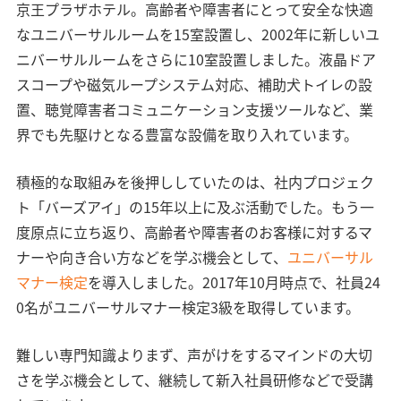
京王プラザホテル。高齢者や障害者にとって安全な快適
なユニバーサルルームを15室設置し、2002年に新しいユ
ニバーサルルームをさらに10室設置しました。液晶ドア
スコープや磁気ループシステム対応、補助犬トイレの設
置、聴覚障害者コミュニケーション支援ツールなど、業
界でも先駆けとなる豊富な設備を取り入れています。
積極的な取組みを後押ししていたのは、社内プロジェク
ト「バーズアイ」の15年以上に及ぶ活動でした。もう一
度原点に立ち返り、高齢者や障害者のお客様に対するマ
ナーや向き合い方などを学ぶ機会として、
ユニバーサル
マナー検定
を導入しました。2017年10月時点で、社員24
0名がユニバーサルマナー検定3級を取得しています。
難しい専門知識よりまず、声がけをするマインドの大切
さを学ぶ機会として、継続して新入社員研修などで受講