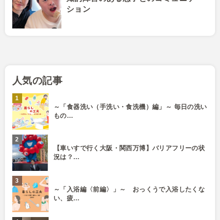
ション
人気の記事
～「食器洗い（手洗い・食洗機）編」～ 毎日の洗い
もの…
【車いすで行く大阪・関西万博】バリアフリーの状
況は？…
～「入浴編〈前編〉」～ おっくうで入浴したくな
い、疲…