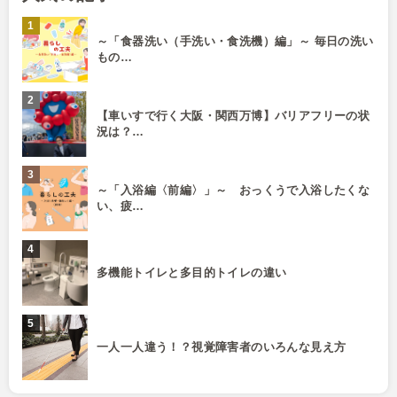
～「食器洗い（手洗い・食洗機）編」～ 毎日の洗い
もの…
【車いすで行く大阪・関西万博】バリアフリーの状
況は？…
～「入浴編〈前編〉」～ おっくうで入浴したくな
い、疲…
多機能トイレと多目的トイレの違い
一人一人違う！？視覚障害者のいろんな見え方