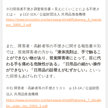
※
2)
弱視者不便さ調査報告書＜見えにくいことによる不便さ
とは＞
p.112
‐116
／公益財団法人 共用品推進機構
https://www.kyoyohin.org/ja/research/pdf/fubensa_6_lowvis
ion_2000_2.pdf
また、障害者・高齢者等の不便さに関する報告書※
3)
では、視覚障害者の方から
「液体洗剤は、手で触るこ
とができない物があり、視覚障害者にとって、目に代
わる手を痛める危険性がある」「日用品の細かい操作
ができない」「日用品の詰替えがむずかしい」
といっ
た回答もあげられています。
※3) 障害者・高齢者等の不便さリスト p.13-14／公益財団
法人 共用品推進機構
https://www.kyoyohin.org/ja/research/pdf/fubensa_7_disabi
lity_older_list_2000_3.pdf