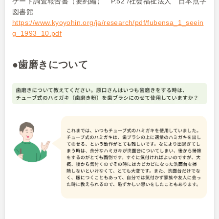
ケート調査報告書（要約編）
P.52 /
社会福祉法人 日本点字
図書館
https://www.kyoyohin.org/ja/research/pdf/fubensa_1_seein
g_1993_10.pdf
●歯磨きについて