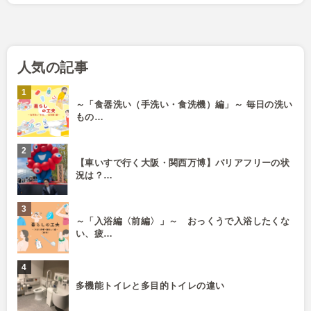
人気の記事
～「食器洗い（手洗い・食洗機）編」～ 毎日の洗い
もの…
【車いすで行く大阪・関西万博】バリアフリーの状
況は？…
～「入浴編〈前編〉」～ おっくうで入浴したくな
い、疲…
多機能トイレと多目的トイレの違い