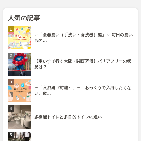
人気の記事
～「食器洗い（手洗い・食洗機）編」～ 毎日の洗い
もの…
【車いすで行く大阪・関西万博】バリアフリーの状
況は？…
～「入浴編〈前編〉」～ おっくうで入浴したくな
い、疲…
多機能トイレと多目的トイレの違い