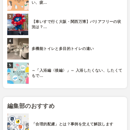
い、疲…
【車いすで行く大阪・関西万博】バリアフリーの状
況は？…
多機能トイレと多目的トイレの違い
～「入浴編〈後編〉」～ 入浴したくない、したくて
もで…
編集部のおすすめ
「合理的配慮」とは？事例を交えて解説します