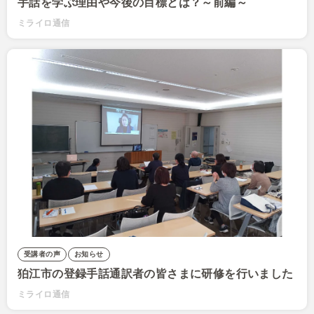
手話を学ぶ理由や今後の目標とは？～前編～
ミライロ通信
受講者の声
お知らせ
狛江市の登録手話通訳者の皆さまに研修を行いました
ミライロ通信