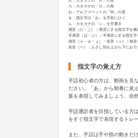
れ：カタカナの「レ」の形
ろ：カタカナの「ロ」の形
わ：アルファベットの「W」の形
を：指文字の「お」を手前にひく
ん：カタカナの「ン」を空書き
濁音（だ・ご）：濁音にする指文字を横
半濁音（ぱ・ぷ）：半濁音にする指文字
拗音（ゃ・ゅ・ょ）・促音（っ）：拗音
長音（ー）：人さし指を上から下におろ
指文字の覚え方
手話初心者の方は、動画を見
ださい。「あ」から順番に覚
葉を表現してみましょう。自
手話通訳者を目指している方
をすぐ指文字で表現するトレ
また、手話は手や指の動きだ