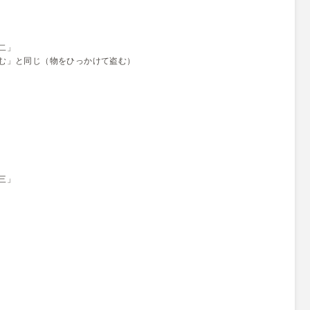
二」
む」と同じ（物をひっかけて盗む）
三」
」