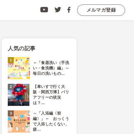
メルマガ登録
人気の記事
～「食器洗い（手洗
い・食洗機）編」～
毎日の洗いもの…
【車いすで行く大
阪・関西万博】バリ
アフリーの状況
は？…
～「入浴編〈前
編〉」～ おっくう
で入浴したくない、
疲…