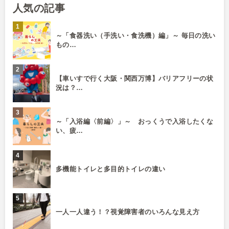
人気の記事
～「食器洗い（手洗い・食洗機）編」～ 毎日の洗い
もの…
【車いすで行く大阪・関西万博】バリアフリーの状
況は？…
～「入浴編〈前編〉」～ おっくうで入浴したくな
い、疲…
多機能トイレと多目的トイレの違い
一人一人違う！？視覚障害者のいろんな見え方