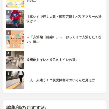
もの…
【車いすで行く大阪・関西万博】バリアフリーの状
況は？…
～「入浴編〈前編〉」～ おっくうで入浴したくな
い、疲…
多機能トイレと多目的トイレの違い
一人一人違う！？視覚障害者のいろんな見え方
編集部のおすすめ