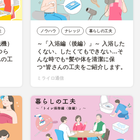
夫
ノウハウ
ナレッジ
暮らしの工夫
洗機）
～「入浴編〈後編〉」～ 入浴した
つら
くない、したくてもできない…そ
んの工
んな時でも“髪や体を清潔に保
つ”皆さんの工夫をご紹介します。
ミライロ通信