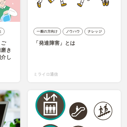
夫
一般の方向け
ノウハウ
ナレッジ
りご
「発達障害」とは
歯磨き
紹介し
ミライロ通信