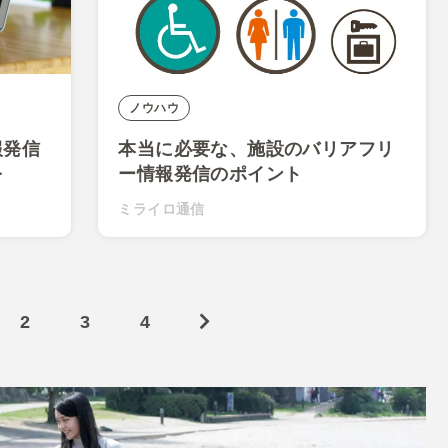
ノウハウ
報発信
本当に必要な、施設のバリアフリ
を
ー情報発信のポイント
ミライロ通信
2
3
4