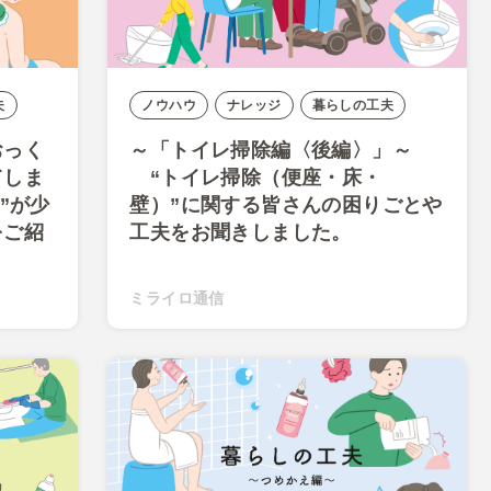
夫
ノウハウ
ナレッジ
暮らしの工夫
おっく
～「トイレ掃除編〈後編〉」～
てしま
“トイレ掃除（便座・床・
”が少
壁）”に関する皆さんの困りごとや
をご紹
工夫をお聞きしました。
ミライロ通信