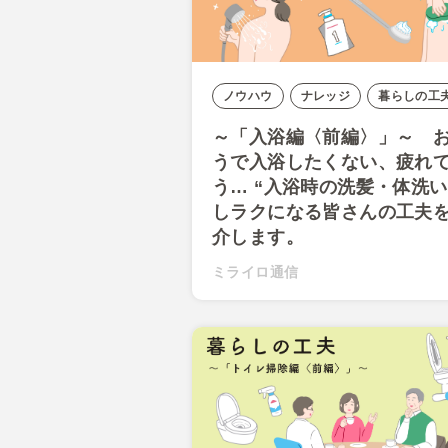
ノウハウ
ナレッジ
暮らしの工
～「入浴編〈前編〉」～ 
うで入浴したくない、疲れ
う… “入浴時の洗髪・体洗い
しラクになる皆さんの工夫
介します。
ミライロ通信