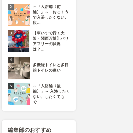
～「入浴編〈前
編〉」～ おっくう
で入浴したくない、
疲…
【車いすで行く大
阪・関西万博】バリ
アフリーの状況
は？…
多機能トイレと多目
的トイレの違い
～「入浴編〈後
編〉」～ 入浴したく
ない、したくても
で…
編集部のおすすめ