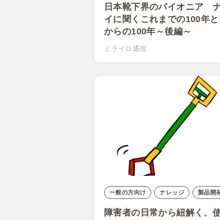
日本靴下界のパイオニア 
イに聞くこれまでの100年
からの100年～後編～
ミライロ通信
一般の方向け
ナレッジ
製品開
障害者の日常から紐解く、