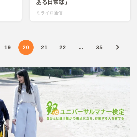
ある日常③」
ミライロ通信
19
20
21
22
...
35