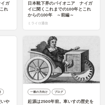
ナイガ
日本靴下界のパイオニア ナイガ
とこれ
イに聞くこれまでの100年とこれ
からの100年 ～前編～
ミライロ通信
発
一般の方向け
ブログ
使いや
起源は2500年前。車いすの歴史を