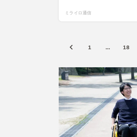
ミライロ通信
1
...
18