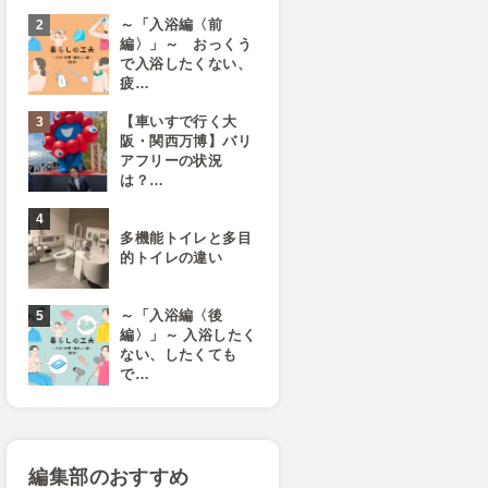
～「入浴編〈前
編〉」～ おっくう
で入浴したくない、
疲…
【車いすで行く大
阪・関西万博】バリ
アフリーの状況
は？…
多機能トイレと多目
的トイレの違い
～「入浴編〈後
編〉」～ 入浴したく
ない、したくても
で…
編集部のおすすめ