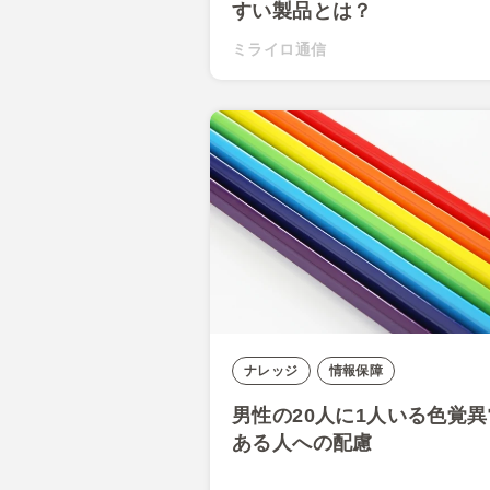
すい製品とは？
ミライロ通信
ナレッジ
情報保障
男性の20人に1人いる色覚
ある人への配慮