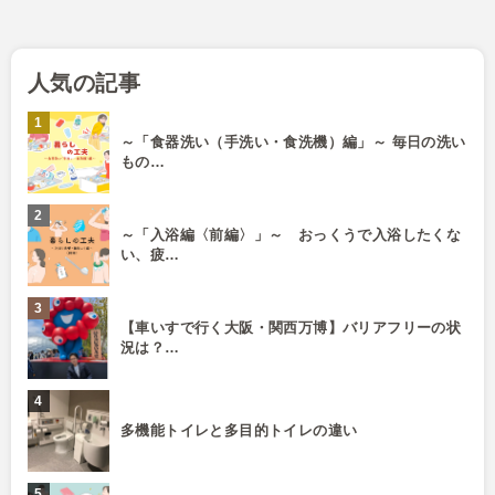
人気の記事
～「食器洗い（手洗い・食洗機）編」～ 毎日の洗い
もの…
～「入浴編〈前編〉」～ おっくうで入浴したくな
い、疲…
【車いすで行く大阪・関西万博】バリアフリーの状
況は？…
多機能トイレと多目的トイレの違い