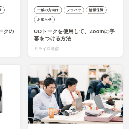
障
一般の方向け
ノウハウ
情報保障
お知らせ
ークの
UDトークを使用して、Zoomに字
幕をつける方法
ミライロ通信