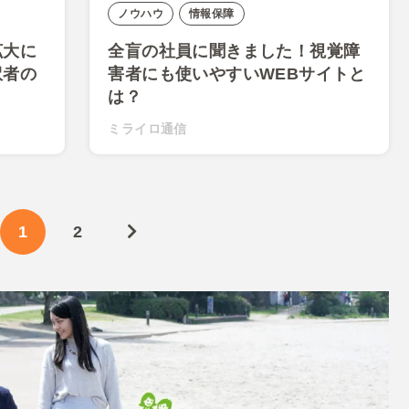
ノウハウ
情報保障
拡大に
全盲の社員に聞きました！視覚障
訳者の
害者にも使いやすいWEBサイトと
は？
ミライロ通信
1
2