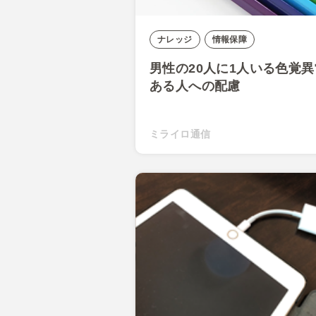
ナレッジ
情報保障
男性の20人に1人いる色覚
ある人への配慮
ミライロ通信