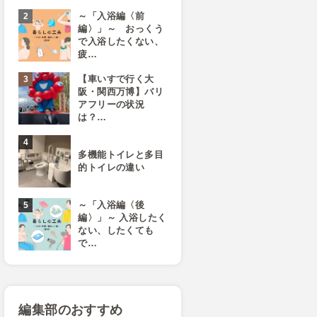
～「入浴編〈前
編〉」～ おっくう
で入浴したくない、
疲…
【車いすで行く大
阪・関西万博】バリ
アフリーの状況
は？…
多機能トイレと多目
的トイレの違い
～「入浴編〈後
編〉」～ 入浴したく
ない、したくても
で…
編集部のおすすめ