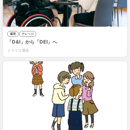
雇用
ナレッジ
「D&I」から「DEI」へ
ミライロ通信