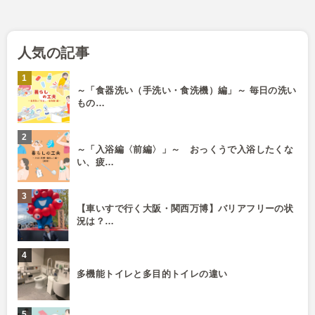
人気の記事
～「食器洗い（手洗い・食洗機）編」～ 毎日の洗い
もの…
～「入浴編〈前編〉」～ おっくうで入浴したくな
い、疲…
【車いすで行く大阪・関西万博】バリアフリーの状
況は？…
多機能トイレと多目的トイレの違い